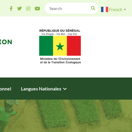
French
▼
ION
onnel
Langues Nationales